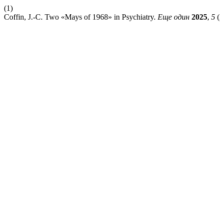
(1)
Coffin, J.-C. Two «Mays of 1968» in Psychiatry.
Еще один
2025
,
5
(